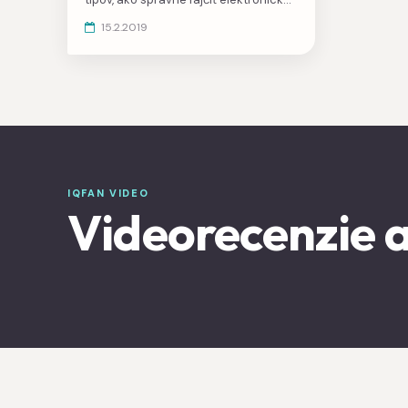
cigaretu IQOS, ako správne a často
15.2.2019
čistiť IQOS, čo robiť, keď sú HEETS
príliš tvrdé a neťahajú, ako správne
nabíjať. Prečítate si užitočné tipy, ako
často používať čističku alebo liehové
tyčinky.
IQFAN VIDEO
Videorecenzie a