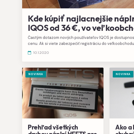
Kde kúpiť najlacnejšie náp
IQOS od 36 €, vo veľkoobch
Častým dotazom nových používateľov IQOS je dostupnos
cenu. Ak si viete zabezpečiť registráciu do veľkoobchodu
desať korún na krabičke.
10.1.2020
NOVINKA
NOVINKA
Prehľad všetkých
Ako a