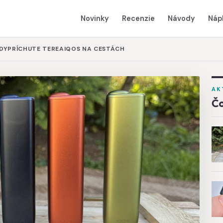
Novinky
Recenzie
Návody
Náp
DY
PRÍCHUTE TEREA
IQOS NA CESTÁCH
AK
Čo