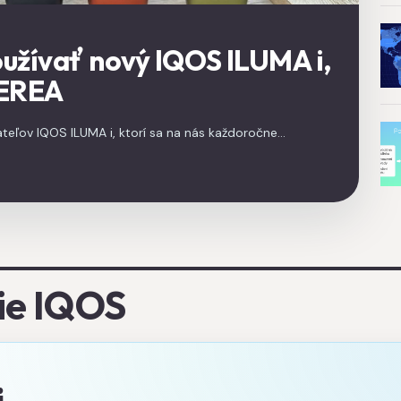
oužívať nový IQOS ILUMA i,
TEREA
teľov IQOS ILUMA i, ktorí sa na nás každoročne
používať IQOS, ale samozrejme platí celoročne.
nie IQOS
.