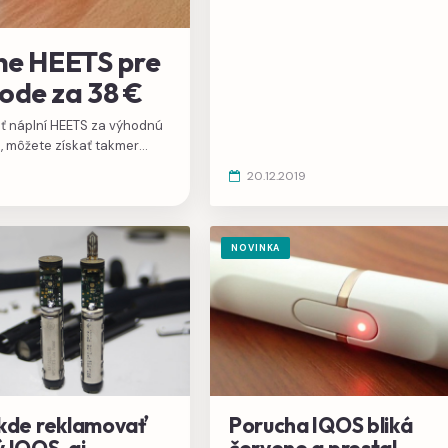
postupne zjednocuje, inde môžete
ochutnať napríklad čučoriedku,
sladovú alebo krémovú príchuť.
lne HEETS pre
ode za 38 €
ť náplní HEETS za výhodnú
, môžete získať takmer
20.12.2019
NOVINKA
 kde reklamovať
Porucha IQOS bliká