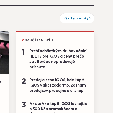
Všetky novinky
NAJČÍTANEJŠIE
1
Prehľad všetkých druhov náplní
HEETS pre IQOS a ceny, prečo
sa v Európe nepredávajú
príchute
2
Predaj a cena IQOS, kde kúpiť
,
IQOS v akcii zadarmo. Zoznam
predajcov, predajne a e-shop
3
Akcia: Ako kúpiť IQOS lacnejšie
o 300 Kč s promokódom a