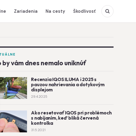
lne
Zariadenia
Na cesty
Škodlivosť
TUÁLNE
 by vám dnes nemalo uniknúť
Recenzia IQOS ILUMA i 2025 s
pauzou nahrievania a dotykovým
displejom
29.4.2025
Ako resetovať IQOS pri problémoch
s nabíjaním, keď bliká červená
kontrolka
31.5.2021