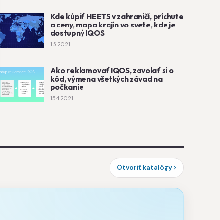
Kde kúpiť HEETS v zahraničí, príchute
a ceny, mapa krajín vo svete, kde je
dostupný IQOS
1.5.2021
Ako reklamovať IQOS, zavolať si o
kód, výmena všetkých závad na
počkanie
15.4.2021
Otvoriť katalógy