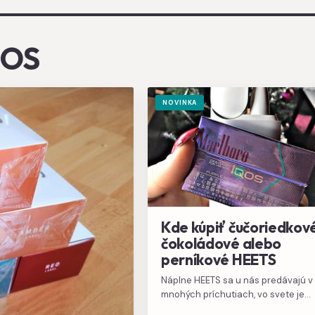
QOS
NOVINKA
Kde kúpiť čučoriedkové
čokoládové alebo
perníkové HEETS
Náplne HEETS sa u nás predávajú v
mnohých príchutiach, vo svete je
však ponuka bohatšia, aj keď sa