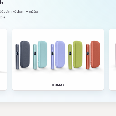
rúčacím kódom – nižšia
cie.
ILUMA i