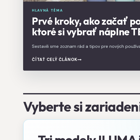
HLAVNÁ TÉMA
Prvé kroky, ako začať p
ktoré si vybrať náplne 
Sestavili sme zoznam rád a tipov pre nových používa
obracajú o pomoc počas sviatkov. Návod, ako začať 
ČÍTAŤ CELÝ ČLÁNOK
Vyberte si zariade
Tri modely ILUMA i