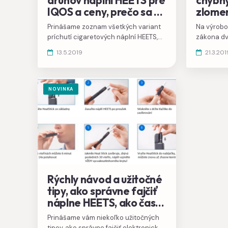
druhov náplní HEETS pre
chybný
IQOS a ceny, prečo sa v
zlomen
Európe nepredávajú
uznan
Prinášame zoznam všetkých variant
Na výrobo
príchute
výmenu
príchutí cigaretových náplní HEETS,
zákona dv
za kus
Marlboro a Parliament pre IQOS s
reklamáci
13.5.2019
21.3.201
približnými cenami, dozviete sa, kde
závady pr
ich môžete zakúpiť.
chybné ku
NOVINKA
Rýchly návod a užitočné
tipy, ako správne fajčiť
náplne HEETS, ako často
čistiť holder
Prinášame vám niekoľko užitočných
tipov, ako správne fajčiť elektronickú